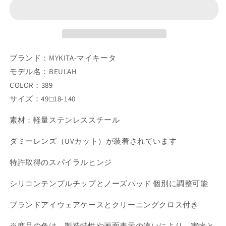
ガ
ガ
ネ
ネ
フ
フ
レ
レ
ブランド：MYKITA-マイキータ
ー
ー
モデル名：BEULAH
ム
ム
BEULAH
BEULAH
COLOR：389
C389
C389
サイズ：49□18-140
の
の
数
数
素材：軽量ステンレススチール
量
量
ダミーレンズ（UVカット）が装着されています
を
を
減
増
特許取得のスパイラルヒンジ
ら
や
す
す
シリコンテンプルチップとノーズパッド 個別に調整可能
ブランドアイウェアケースとクリーニングクロス付き
※商品の色は、製造特性や画面表示の違いにより、実物と