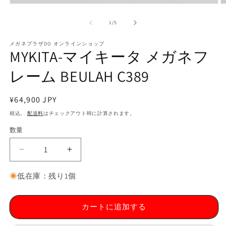
モ
ー
の
1
/
5
ダ
ル
で
メガネプラザDO オンラインショップ
MYKITA-マイキータ メガネフ
メ
デ
レーム BEULAH C389
ィ
ア
(2
(1)
を
通
¥64,900 JPY
開
常
税込。
配送料
はチェックアウト時に計算されます。
く
価
数量
格
MYKITA-
MYKITA-
マ
マ
低在庫：残り1個
イ
イ
キ
キ
ー
ー
カートに追加する
タ
タ
メ
メ