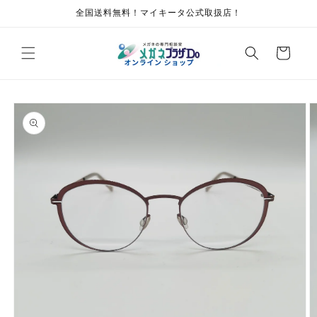
コンテ
全国送料無料！マイキータ公式取扱店！
ンツに
進む
カ
ー
ト
商品情
報にス
キップ