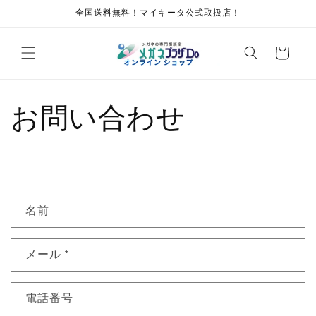
コンテ
全国送料無料！マイキータ公式取扱店！
ンツに
進む
カ
ー
ト
お問い合わせ
お
名前
問
い
メール
*
合
わ
せ
電話番号
フ