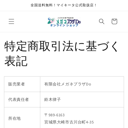
コンテ
全国送料無料！マイキータ公式取扱店！
ンツに
進む
カ
ー
ト
特定商取引法に基づく
表記
販売業者
有限会社メガネプラザDo
代表責任者
鈴木律子
〒989-6163
所在地
宮城県大崎市古川台町4-35