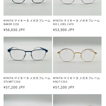
MYKITA-マイキータ メガネフレーム
MYKITA-マイキータ メガネフレーム
BAKER C255
NO.1 JOEL C470
通
¥56,650 JPY
通
¥53,900 JPY
常
常
価
価
格
格
MYKITA-マイキータ メガネフレーム
MYKITA-マイキータ メガネフレーム
STUART C514
KNUT C013
通
¥57,200 JPY
通
¥57,200 JPY
常
常
価
価
格
格