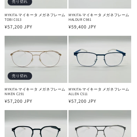
売り切れ
MYKITA-マイキータ メガネフレーム
MYKITA-マイキータ メガネフレーム
HALDUR C981
TOBI C013
通
¥59,400 JPY
通
¥57,200 JPY
常
常
価
価
格
格
売り切れ
MYKITA-マイキータ メガネフレーム
MYKITA-マイキータ メガネフレーム
NIKEN C291
ALLEN C511
通
¥57,200 JPY
通
¥57,200 JPY
常
常
価
価
格
格