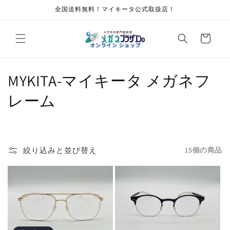
コンテ
全国送料無料！マイキータ公式取扱店！
ンツに
進む
カ
ー
ト
コ
MYKITA-マイキータ メガネフ
レ
レーム
ク
シ
絞り込みと並び替え
15個の商品
ョ
ン
: